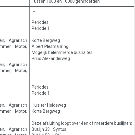
Tussen 1000 en 10000 gehinderden
–
Periodes:
Periode 1
en, Agrarisch
Korte Bergweg
mmer, Motor,
Albert Plesmanring
Mogelijk belemmerde bushaltes:
Prins Alexanderweg
en, Agrarisch
mmer, Motor,
Periodes:
Periode 1
en, Agrarisch
Huis ter Heideweg
mmer, Motor,
Korte Bergweg
Deze afsluiting loopt over één of meerdere buslijnen:
en, Agrarisch
Buslijn 381 Syntus