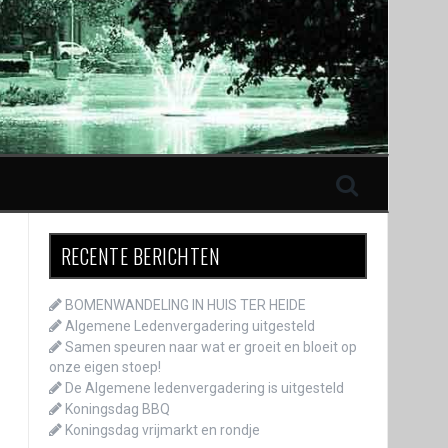
RECENTE BERICHTEN
BOMENWANDELING IN HUIS TER HEIDE
Algemene Ledenvergadering uitgesteld
Samen speuren naar wat er groeit en bloeit op
onze eigen stoep!
De Algemene ledenvergadering is uitgesteld
Koningsdag BBQ
Koningsdag vrijmarkt en rondje