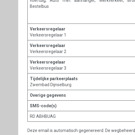
voertuig, Auto met aanhanger, Werkverkeer, Bro
Bestelbus
Verkeersregelaar
Verkeersregelaar 1
Verkeersregelaar
Verkeersregelaar 2
Verkeersregelaar
Verkeersregelaar 3
Tijdelijke parkeerplaats
Zwembad Dijnselburg
Overige gegevens
SMS-code(s)
RD ABHBUAG
Deze email is automatisch gegenereerd. De wegbeheerder