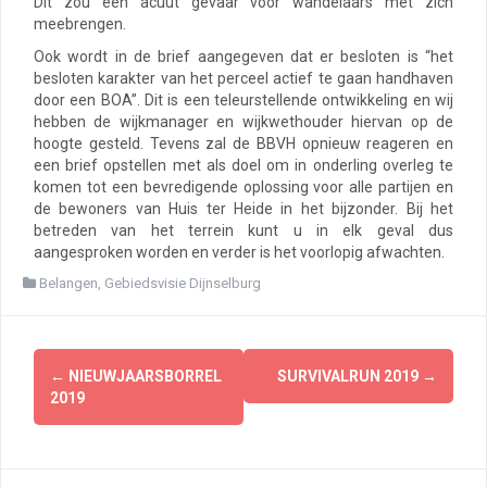
Dit zou een acuut gevaar voor wandelaars met zich
meebrengen.
Ook wordt in de brief aangegeven dat er besloten is “het
besloten karakter van het perceel actief te gaan handhaven
door een BOA”. Dit is een teleurstellende ontwikkeling en wij
hebben de wijkmanager en wijkwethouder hiervan op de
hoogte gesteld. Tevens zal de BBVH opnieuw reageren en
een brief opstellen met als doel om in onderling overleg te
komen tot een bevredigende oplossing voor alle partijen en
de bewoners van Huis ter Heide in het bijzonder. Bij het
betreden van het terrein kunt u in elk geval dus
aangesproken worden en verder is het voorlopig afwachten.
Belangen
,
Gebiedsvisie Dijnselburg
Berichtnavigatie
←
NIEUWJAARSBORREL
SURVIVALRUN 2019
→
2019