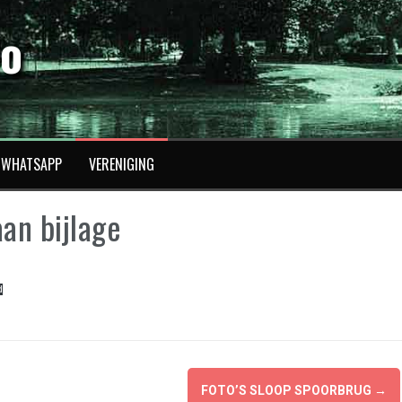
fo
WHATSAPP
VERENIGING
an bijlage
d
FOTO’S SLOOP SPOORBRUG
→