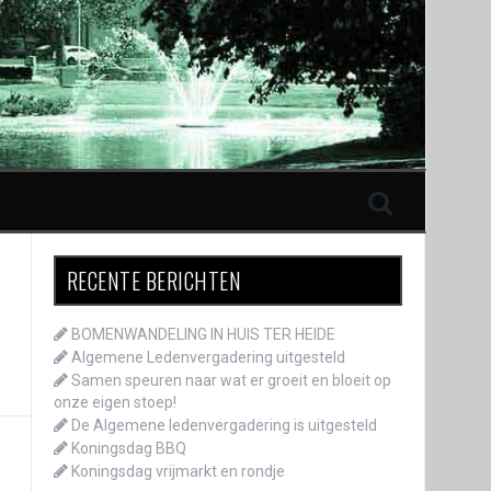
RECENTE BERICHTEN
BOMENWANDELING IN HUIS TER HEIDE
Algemene Ledenvergadering uitgesteld
Samen speuren naar wat er groeit en bloeit op
onze eigen stoep!
De Algemene ledenvergadering is uitgesteld
Koningsdag BBQ
Koningsdag vrijmarkt en rondje