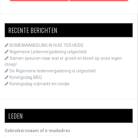
RECENTE BERICHTEN
BOMENWANDELING IN HUIS TER HEIDE
Algemene Ledenvergadering uitgesteld
Samen speuren naar wat er groeit en bloeit op onze eigen
stoep!
De Algemene ledenvergadering is uitgesteld
Koningsdag BBQ
Koningsdag vrijmarkt en rondje
LEDEN
Gebruikersnaam of e-mailadres