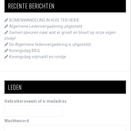
RECENTE BERICHTEN
BOMENWANDELING IN HUIS TER HEIDE
Algemene Ledenvergadering uitgesteld
Samen speuren naar wat er groeit en bloeit op onze eigen
stoep!
De Algemene ledenvergadering is uitgesteld
Koningsdag BBQ
Koningsdag vrijmarkt en rondje
LEDEN
Gebruikersnaam of e-mailadres
Wachtwoord