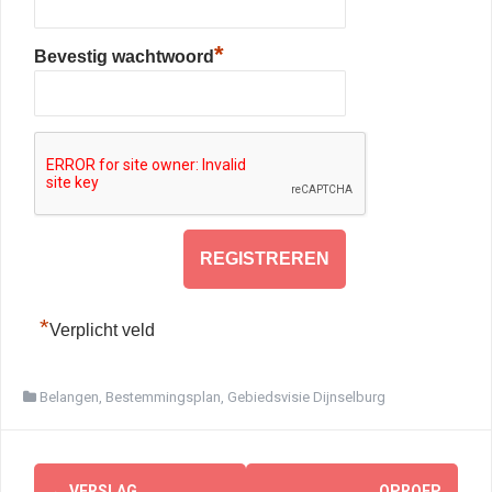
*
Bevestig wachtwoord
*
Verplicht veld
Belangen
,
Bestemmingsplan
,
Gebiedsvisie Dijnselburg
Berichtnavigatie
←
VERSLAG
OPROEP