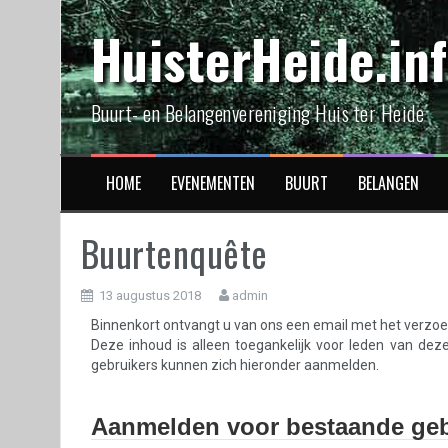
Spring
HuisterHeide.in
naar
inhoud
Buurt- en Belangenvereniging Huis ter Heide
HOME
EVENEMENTEN
BUURT
BELANGEN
Buurtenquête
13 augustus 2018
admin
Binnenkort ontvangt u van ons een email met het verzoek
Deze inhoud is alleen toegankelijk voor leden van dez
gebruikers kunnen zich hieronder aanmelden.
Aanmelden voor bestaande geb