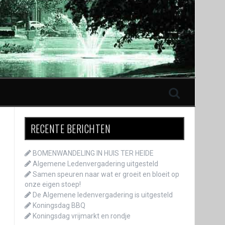
RECENTE BERICHTEN
BOMENWANDELING IN HUIS TER HEIDE
Algemene Ledenvergadering uitgesteld
Samen speuren naar wat er groeit en bloeit op
onze eigen stoep!
De Algemene ledenvergadering is uitgesteld
Koningsdag BBQ
Koningsdag vrijmarkt en rondje