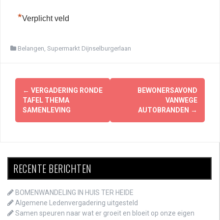
*
Verplicht veld
Belangen
,
Supermarkt Dijnselburgerlaan
Berichtnavigatie
←
VERGADERING RONDE
BEWONERSAVOND
TAFEL THEMA
VANWEGE
SAMENLEVING
AUTOBRANDEN
→
RECENTE BERICHTEN
BOMENWANDELING IN HUIS TER HEIDE
Algemene Ledenvergadering uitgesteld
Samen speuren naar wat er groeit en bloeit op onze eigen