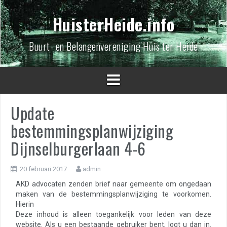
Spring
naar
HuisterHeide.info
inhoud
Buurt- en Belangenvereniging Huis ter Heide
Update
bestemmingsplanwijziging
Dijnselburgerlaan 4-6
20 februari 2017
admin
AKD advocaten zenden brief naar gemeente om ongedaan
maken van de bestemmingsplanwijziging te voorkomen.
Hierin
Deze inhoud is alleen toegankelijk voor leden van deze
website. Als u een bestaande gebruiker bent, logt u dan in.