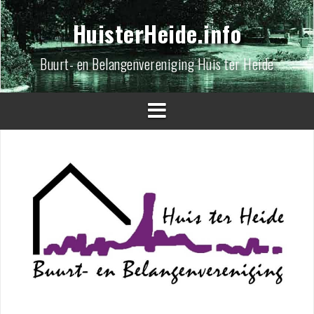
Spring
naar
HuisterHeide.info
inhoud
Buurt- en Belangenvereniging Huis ter Heide