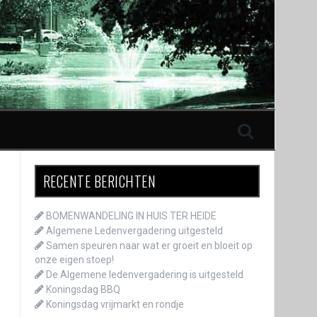
RECENTE BERICHTEN
BOMENWANDELING IN HUIS TER HEIDE
Algemene Ledenvergadering uitgesteld
Samen speuren naar wat er groeit en bloeit op
onze eigen stoep!
De Algemene ledenvergadering is uitgesteld
Koningsdag BBQ
Koningsdag vrijmarkt en rondje