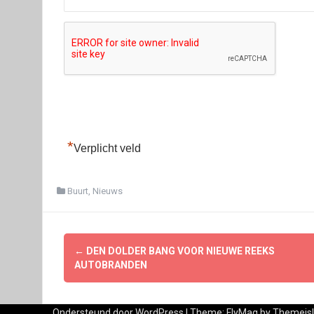
*
Verplicht veld
Buurt
,
Nieuws
Berichtnavigatie
←
DEN DOLDER BANG VOOR NIEUWE REEKS
AUTOBRANDEN
Ondersteund door WordPress
|
Theme:
FlyMag
by Themeisl