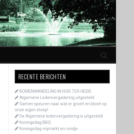
RECENTE BERICHTEN
BOMENWANDELING IN HUIS TER HEIDE
Algemene Ledenvergadering uitgesteld
Samen speuren naar wat er groeit en bloeit op
onze eigen stoep!
De Algemene ledenvergadering is uitgesteld
Koningsdag BBQ
Koningsdag vrijmarkt en rondje