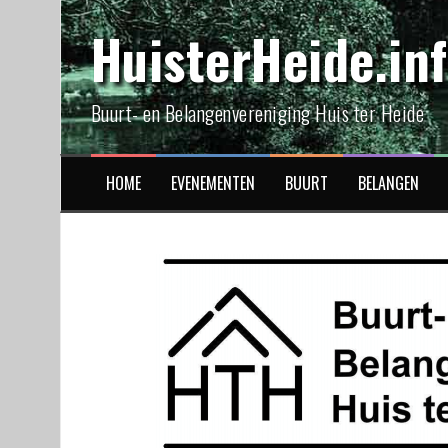
Spring
HuisterHeide.in
naar
inhoud
Buurt- en Belangenvereniging Huis ter Heide
HOME
EVENEMENTEN
BUURT
BELANGEN