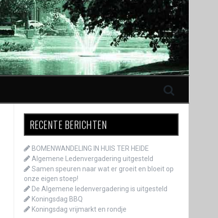
RECENTE BERICHTEN
BOMENWANDELING IN HUIS TER HEIDE
Algemene Ledenvergadering uitgesteld
Samen speuren naar wat er groeit en bloeit op
onze eigen stoep!
De Algemene ledenvergadering is uitgesteld
Koningsdag BBQ
Koningsdag vrijmarkt en rondje