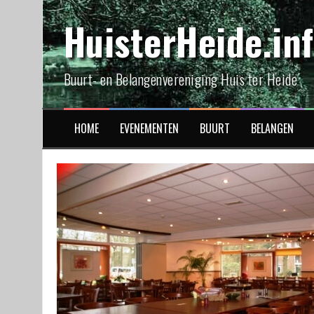
Spring
HuisterHeide.in
naar
inhoud
Buurt- en Belangenvereniging Huis ter Heide
HOME
EVENEMENTEN
BUURT
BELANGEN