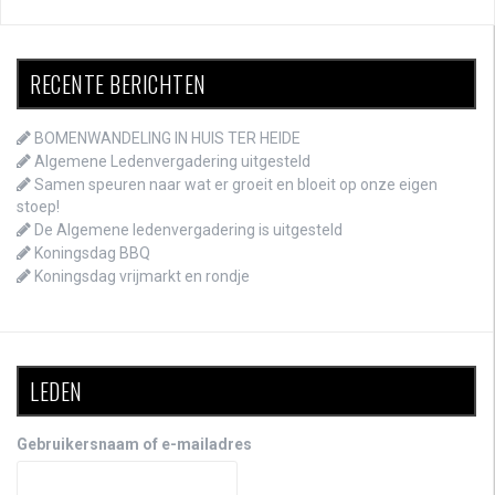
RECENTE BERICHTEN
BOMENWANDELING IN HUIS TER HEIDE
Algemene Ledenvergadering uitgesteld
Samen speuren naar wat er groeit en bloeit op onze eigen
stoep!
De Algemene ledenvergadering is uitgesteld
Koningsdag BBQ
Koningsdag vrijmarkt en rondje
LEDEN
Gebruikersnaam of e-mailadres