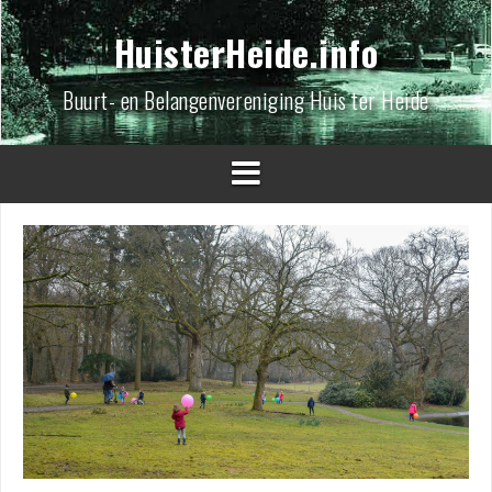
Spring
naar
HuisterHeide.info
inhoud
Buurt- en Belangenvereniging Huis ter Heide