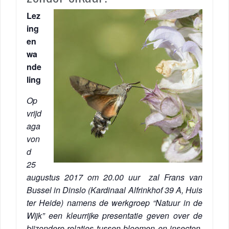
Lez
ing
en
wa
nde
ling
Op
vrijd
aga
von
d
25
augustus 2017 om 20.00 uur zal Frans van
Bussel in Dinslo (Kardinaal Alfrinkhof 39 A, Huis
ter Heide) namens de werkgroep “Natuur in de
Wijk” een kleurrijke presentatie geven over de
bijzondere relaties tussen bloemen en insecten.