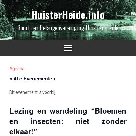
Spring
naar
HuisterHeide.info
inhoud
Buurt- en Belangenvereniging Huis ter Heide
Agenda
« Alle Evenementen
Dit evenement is voorbij.
Lezing en wandeling “Bloemen
en insecten: niet zonder
elkaar!”