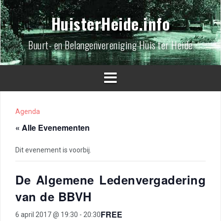
Spring
naar
HuisterHeide.info
inhoud
Buurt- en Belangenvereniging Huis ter Heide
Agenda
« Alle Evenementen
Dit evenement is voorbij.
De Algemene Ledenvergadering
van de BBVH
FREE
6 april 2017 @ 19:30
-
20:30