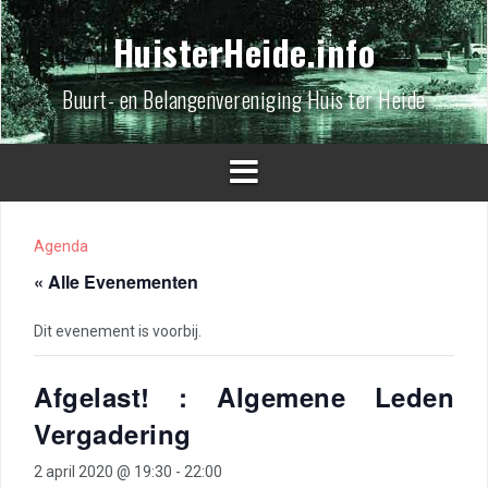
Spring
naar
HuisterHeide.info
inhoud
Buurt- en Belangenvereniging Huis ter Heide
Agenda
« Alle Evenementen
Dit evenement is voorbij.
Afgelast! : Algemene Leden
Vergadering
2 april 2020 @ 19:30
-
22:00