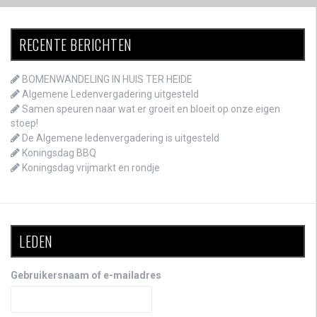
RECENTE BERICHTEN
BOMENWANDELING IN HUIS TER HEIDE
Algemene Ledenvergadering uitgesteld
Samen speuren naar wat er groeit en bloeit op onze eigen
stoep!
De Algemene ledenvergadering is uitgesteld
Koningsdag BBQ
Koningsdag vrijmarkt en rondje
LEDEN
Gebruikersnaam of e-mailadres