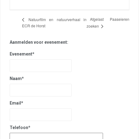
Afgelast Paaseieren
Natuurfilm en natuurverhaal in
ECR de Horst
zoeken
Aanmelden voor evenement:
Evenement*
Naam*
Email*
Telefoon*