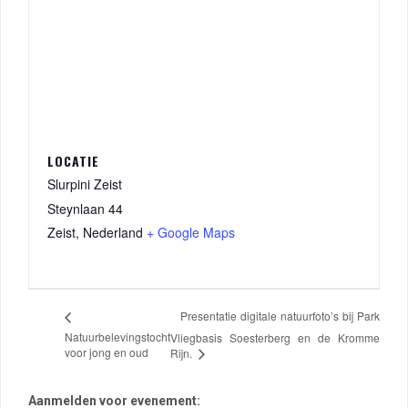
LOCATIE
Slurpini Zeist
Steynlaan 44
Zeist
,
Nederland
+ Google Maps
Presentatie digitale natuurfoto’s bij Park
Natuurbelevingstocht
Vliegbasis Soesterberg en de Kromme
voor jong en oud
Rijn.
Aanmelden voor evenement: