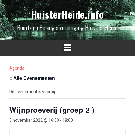
Spring
naar
HuisterHeide.info
inhoud
Buurt- en Belangenvereniging Huis ter Heide
Agenda
« Alle Evenementen
Dit evenement is voorbij.
Wijnproeverij (groep 2 )
5 november 2022 @ 16:00
-
18:00