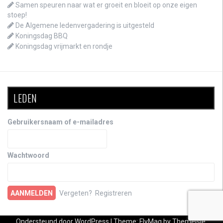
Samen speuren naar wat er groeit en bloeit op onze eigen
stoep!
De Algemene ledenvergadering is uitgesteld
Koningsdag BBQ
Koningsdag vrijmarkt en rondje
LEDEN
Gebruikersnaam of e-mailadres
Wachtwoord
Vergeten?
Registreren
Ondersteund door WordPress
|
Theme:
FlyMag
by Themeisle.