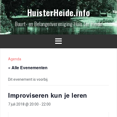
Spring
naar
HuisterHeide.info
inhoud
Buurt- en Belangenvereniging Huis ter Heide
Agenda
« Alle Evenementen
Dit evenement is voorbij.
Improviseren kun je leren
7 juli 2018 @ 20:00
-
22:00