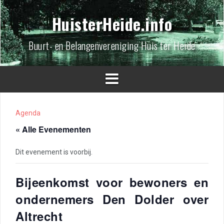
Spring
naar
HuisterHeide.info
inhoud
Buurt- en Belangenvereniging Huis ter Heide
Agenda
« Alle Evenementen
Dit evenement is voorbij.
Bijeenkomst voor bewoners en
ondernemers Den Dolder over
Altrecht