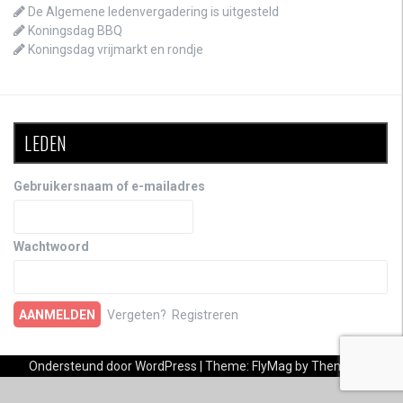
De Algemene ledenvergadering is uitgesteld
Koningsdag BBQ
Koningsdag vrijmarkt en rondje
LEDEN
Gebruikersnaam of e-mailadres
Wachtwoord
Vergeten?
Registreren
Ondersteund door WordPress
|
Theme:
FlyMag
by Themeisle.