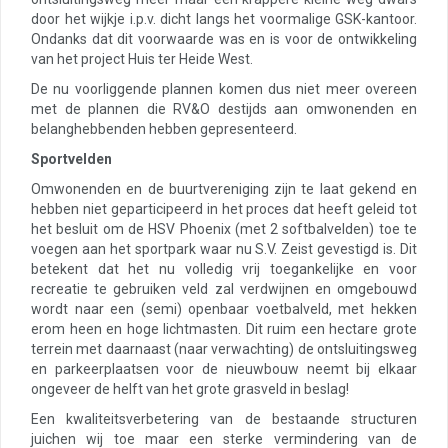
door het wijkje i.p.v. dicht langs het voormalige GSK-kantoor.
Ondanks dat dit voorwaarde was en is voor de ontwikkeling
van het project Huis ter Heide West.
De nu voorliggende plannen komen dus niet meer overeen
met de plannen die RV&O destijds aan omwonenden en
belanghebbenden hebben gepresenteerd.
Sportvelden
Omwonenden en de buurtvereniging zijn te laat gekend en
hebben niet geparticipeerd in het proces dat heeft geleid tot
het besluit om de HSV Phoenix (met 2 softbalvelden) toe te
voegen aan het sportpark waar nu S.V. Zeist gevestigd is. Dit
betekent dat het nu volledig vrij toegankelijke en voor
recreatie te gebruiken veld zal verdwijnen en omgebouwd
wordt naar een (semi) openbaar voetbalveld, met hekken
erom heen en hoge lichtmasten. Dit ruim een hectare grote
terrein met daarnaast (naar verwachting) de ontsluitingsweg
en parkeerplaatsen voor de nieuwbouw neemt bij elkaar
ongeveer de helft van het grote grasveld in beslag!
Een kwaliteitsverbetering van de bestaande structuren
juichen wij toe maar een sterke vermindering van de