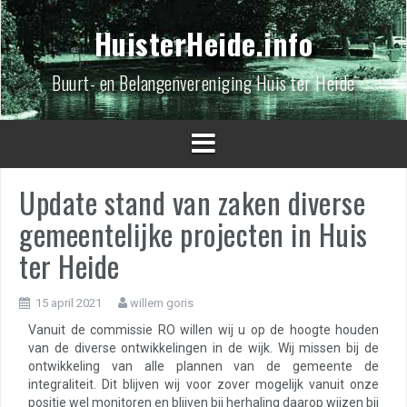
Spring
naar
HuisterHeide.info
inhoud
Buurt- en Belangenvereniging Huis ter Heide
Update stand van zaken diverse
gemeentelijke projecten in Huis
ter Heide
15 april 2021
willem goris
Vanuit de commissie RO willen wij u op de hoogte houden
van de diverse ontwikkelingen in de wijk. Wij missen bij de
ontwikkeling van alle plannen van de gemeente de
integraliteit. Dit blijven wij voor zover mogelijk vanuit onze
positie wel monitoren en blijven bij herhaling daarop wijzen bij